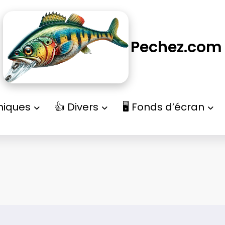
Pechez.com
niques
👍 Divers
🖥️ Fonds d’écran