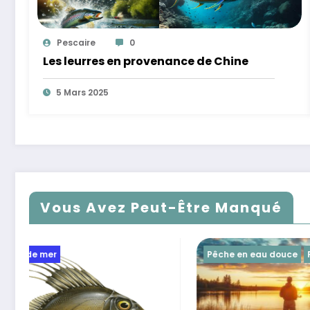
Pescaire
0
Les leurres en provenance de Chine
5 Mars 2025
Vous Avez Peut-Être Manqué
Pêche en eau douce
Pêche en mer
Pêche en 