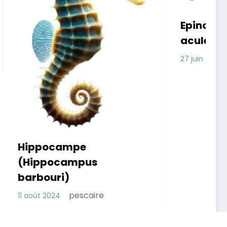
Epinoche (Gasterosteus
aculeatus)
L
pescaire
27 juin 2024
2