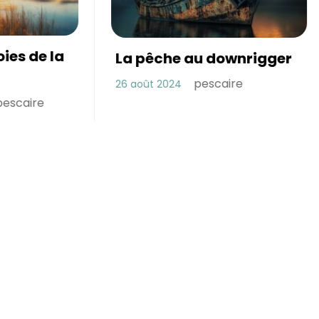
he au downrigger
pescaire
24
Hippocampe
(Hippocampus
barbouri)
pescaire
11 août 2024