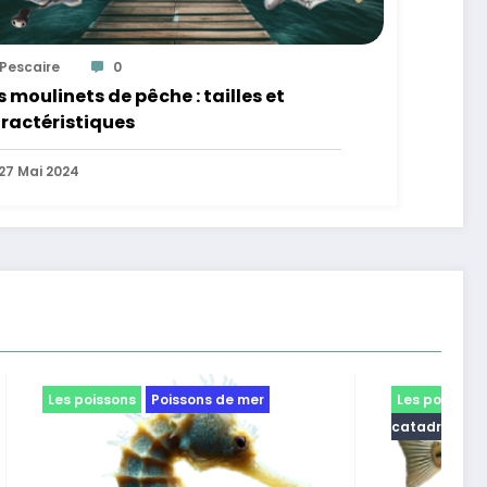
Pescaire
0
s moulinets de pêche : tailles et
ractéristiques
27 Mai 2024
r
Les poissons
Poissons anadromes et
catadromes