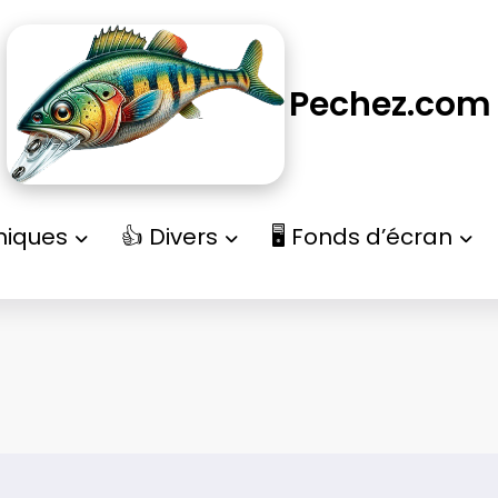
Pechez.com
niques
👍 Divers
🖥️ Fonds d’écran