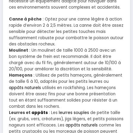
nécessite un équipement adapté pour naviguer dans
ces environnements souvent complexes et accidentés.
Canne à pêche
: Optez pour une canne légère à action
rapide d’environ 2 à 2,5 mètres. La canne doit être assez
sensible pour détecter les petites touches mais
suffisamment robuste pour combattre le poisson autour
des obstacles rocheux.
Moulinet
: Un moulinet de taille 1000 à 2500 avec un
bon système de frein est recommandé. Il doit être
chargé avec du fil fin, généralement autour de 10/100 à
20/100, pour améliorer la discrétion et la sensibilité.
Hameçons
: Utilisez de petits hameçons, généralement
de taille 6 à 10, adaptés pour les petits leurres ou
appâts naturels
utilisés en rockfishing. Les hameçons
doivent être assez fins pour une bonne présentation
tout en étant suffisamment solides pour résister à un
combat dans les rochers.
Leurres et
appâts
: Les
leurres souples
de petite taille
(ex. grubs, vers, créatures), jigs légers, et petits poissons
nageurs sont efficaces. Les
appâts naturels
comme les
petits crustacés ou les morceaux de poisson peuvent