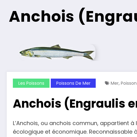
Anchois (Engrau
,
Les Poissons
Poissons De Mer
Mer
Poisson
Anchois (Engraulis 
L’Anchois, ou anchois commun, appartient à l
écologique et économique. Reconnaissable à s