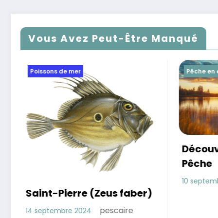
Vous Avez Peut-Être Manqué
Pêche en eau douce
Pêche en mer
Découvrir les Joies de la
Pêche
pescaire
10 septembre 2024
e (Zeus faber)
pescaire
24