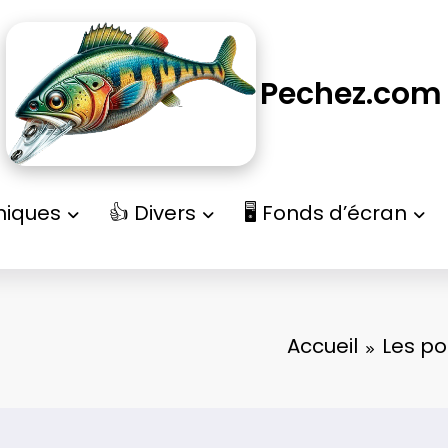
Pechez.com
niques
👍 Divers
🖥️ Fonds d’écran
Accueil
Les po