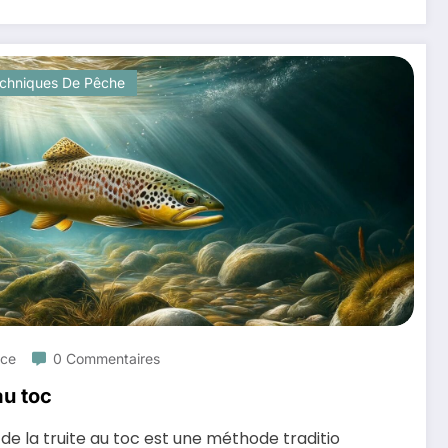
chniques De Pêche
uce
0 Commentaires
au toc
e la truite au toc est une méthode traditio