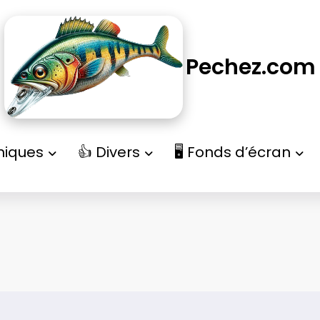
Pechez.com
niques
👍 Divers
🖥️ Fonds d’écran